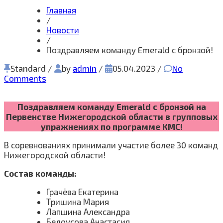
Главная
/
Новости
/
Поздравляем команду Emerald с бронзой!
Standard
/
by
admin
/
05.04.2023
/
No
Comments
Поздравляем команду Emerald с бронзой на
Первенстве Нижегородской области в групповых
упражнениях по программе КМС!
В соревнованиях принимали участие более 30 команд
Нижегородской области!
Состав команды:
Грачёва Екатерина
Тришина Мария
Лапшина Александра
Белоусова Анастасия